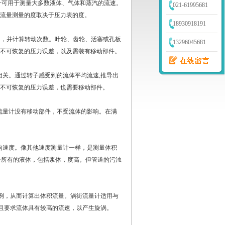
量计可用于测量大多数液体、气体和蒸汽的流速。
021-61995681
。流量测量的度取决于压力表的度。
18930918191
内，并计算转动次数。叶轮、齿轮、活塞或孔板
13296045681
生不可恢复的压力误差，以及需装有移动部件。
关。通过转子感受到的流体平均流速,推导出
生不可恢复的压力误差，也需要移动部件。
流量计没有移动部件，不受流体的影响。在满
均速度。像其他速度测量计一样，是测量体积
乎所有的液体，包括浆体，度高。但管道的污浊
例，从而计算出体积流量。涡街流量计适用与
且要求流体具有较高的流速，以产生旋涡。