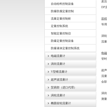
差压
自动给料控制设备
DP
防爆防腐定量控制
上海龙魁工业技术有限责任公司
流量定量控制柜
容积
等用
定量控制系统
智能定量控制仪
涡轮
防爆定量控制设备
流量
防爆液体定量控制系统
电
电磁流量计
管时
涡街流量计
超声
V型锥流量计
流量
超声波流量计
会
贸易部（进口代理）
涡街
涡轮流量计
测量
椭圆齿轮流量计