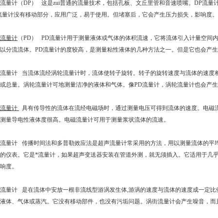
流量计（DP） 这是zui普通的流量技术，包括孔板、文丘里管和音速喷嘴。DP流
流量计没有移动部分，应用广泛，易于使用。但堵塞后，它会产生压力损失，影响度
流量计
（PD） PD流量计用于测量液体或气体的体积流速，它将流体引入计量空间
以分流流体。PD流量计的度较高，是测量粘性液体的几种方法之一。但是它也会产
流量计 当流体流经涡轮流量计时，流体使转子旋转。转子的旋转速度与流体的速度相
或总量。涡轮流量计可地测量洁净的液体和气体。像PD流量计，涡轮流量计也会产
磁流量计
具有传导性的流体在流经电磁场时，通过测量电压可得到流体的速度。电磁
测量导电性液体度很高。电磁流量计可用于测量浆状流体的流速。
流量计 传播时间法和多普勒效应法是超声流量计常采用的方法，用以测量流体的平
的仪表。它是*流量计，如果超声变送器安装在管道外测，就无须插入。它适用于几
影响度。
流量计 是在流体中安放一根非流线型游涡发生体,游涡的速度与流体的速度成一定比
液体、气体或蒸汽。它没有移动部件，也没有污垢问题。涡街流量计会产生噪音，而