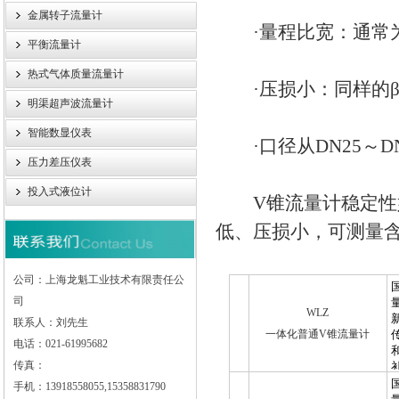
金属转子流量计
·量程比宽：通常为1
平衡流量计
热式气体质量流量计
·压损小：同样的β值
明渠超声波流量计
智能数显仪表
·口径从DN25～DN
压力差压仪表
投入式液位计
V锥流量计稳定性好
低、压损小，可测量
公司：上海龙魁工业技术有限责任公
司
WLZ
联系人：刘先生
一体化普通V锥流量计
电话：021-61995682
传真：
手机：13918558055,15358831790