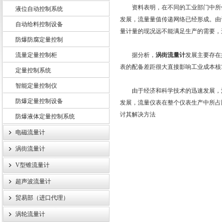
资料表明，在不同的工业部门中所
液位自动控制系统
发展，流量量值传递网络已经形成。由
自动给料控制设备
量计量的现况远不能满足生产的需要，
防爆防腐定量控制
上海龙魁工业技术有限责任公司
流量定量控制柜
据分析，
涡街流量计
发展主要存在
表的配备差距很大直接影响工业成本核
定量控制系统
智能定量控制仪
由于经济和科学技术的迅速发展，
防爆定量控制设备
发展，流量仪表在整个仪表生产中所占
讨其解决方法
防爆液体定量控制系统
电磁流量计
涡街流量计
V型锥流量计
超声波流量计
贸易部（进口代理）
涡轮流量计