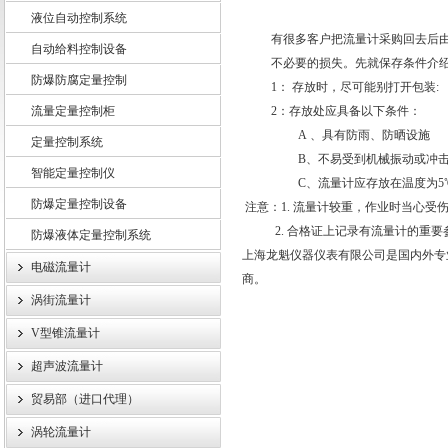
液位自动控制系统
有很多客户把流量计采购回去后
自动给料控制设备
不必要的损失。先就保存条件介
防爆防腐定量控制
上海龙魁工业技术有限责任公司
1： 存放时，尽可能别打开包装:
流量定量控制柜
2：存放处应具备以下条件：
A 、具有防雨、防晒设施
定量控制系统
B、不易受到机械振动或冲
智能定量控制仪
C、流量计应存放在温度为5
防爆定量控制设备
注意：1. 流量计较重，作业时当心受
2. 合格证上记录有流量计的重要
防爆液体定量控制系统
上海龙魁仪器仪表有限公司是国内外专
电磁流量计
商。
涡街流量计
V型锥流量计
超声波流量计
贸易部（进口代理）
涡轮流量计