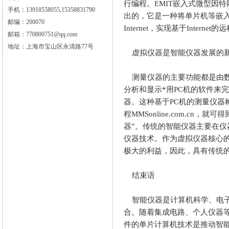
行编程。
EMIT
嵌入式微型因特
手机：13918558055,15358831790
出的，它是一种将单片机等嵌
邮编：200070
Internet
，实现基于
Internet
的远
邮箱：770800751@qq.com
地址：上海市宝山区永清路77号
虚拟仪器是智能仪器发展的
测量仪器的主要功能都是由
分析和显示*用
PC
机的软件来完
器。这种基于
PC
机的测量仪器
程
MMSonline.com.cn
，就可得
器”。传统的智能仪器主要在
仪器技术。作为虚拟仪器核心
极大的利益，因此，具有传统
结束语
智能仪器是计算机科学、电
合。随着集成电路、个人仪器
件的单片计算机技术是推动智