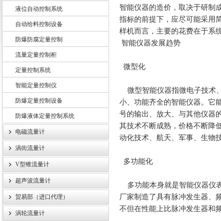
智能仪器的造价，取决于研制
液位自动控制系统
指标的前提下，应尽可能采用
自动给料控制设备
样机而言，主要的花费在于系
防爆防腐定量控制
上海龙魁工业技术有限责任公司
智能仪器发展趋势
流量定量控制柜
微型化
定量控制系统
智能定量控制仪
微型智能仪器指微电子技术
防爆定量控制设备
小、功能齐全的智能仪器。它
号的输出、放大、与其他仪器
防爆液体定量控制系统
其技术不断成熟，价格不断降
电磁流量计
动化技术、航天、军事、生物
涡街流量计
多功能化
V型锥流量计
超声波流量计
多功能本身就是智能仪器仪
厂家制造了具有脉冲发生器、
贸易部（进口代理）
不但在性能上比脉冲发生器和
涡轮流量计