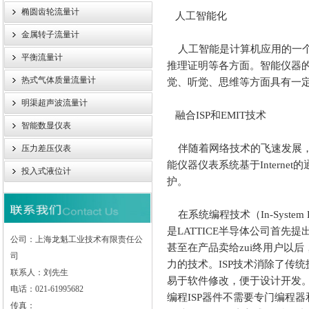
椭圆齿轮流量计
人工智能化
金属转子流量计
人工智能是计算机应用的一
平衡流量计
推理证明等各方面。智能仪器
热式气体质量流量计
觉、听觉、思维等方面具有一
明渠超声波流量计
融合
ISP
和
EMIT
技术
智能数显仪表
伴随着网络技术的飞速发展
压力差压仪表
能仪器仪表系统基于
Internet
的
投入式液位计
护。
在系统编程技术（
In-System
是
LATTICE
半导体公司首先提
公司：上海龙魁工业技术有限责任公
甚至在产品卖给zui终用户以
司
力的技术。
ISP
技术消除了传统
联系人：刘先生
易于软件修改，便于设计开发
电话：021-61995682
编程
ISP
器件不需要专门编程器
传真：