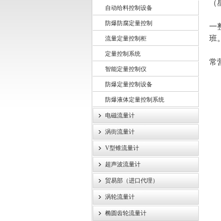
（
自动给料控制设备
公
防爆防腐定量控制
上海龙魁工业技术有限责任公司
一
班
流量定量控制柜
公
定量控制系统
常
智能定量控制仪
上
防爆定量控制设备
温
防爆液体定量控制系统
电磁流量计
涡街流量计
V型锥流量计
超声波流量计
贸易部（进口代理）
涡轮流量计
椭圆齿轮流量计