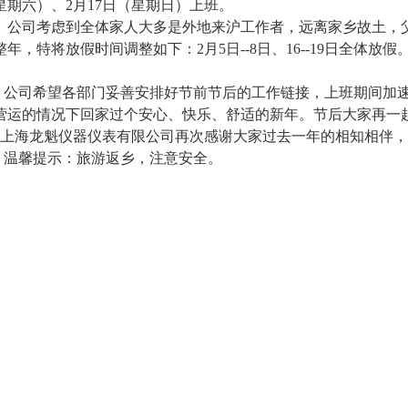
星期六）、2月17日（星期日）上班。
司考虑到全体家人大多是外地来沪工作者，远离家乡故土，父
整年，特将放假时间调整如下：2月5日--8日、16--19日全体放
。
司希望各部门妥善安排好节前节后的工作链接，上班期间加速
营运的情况下回家过个安心、快乐、舒适的新年。节后大家再一
海龙魁仪器仪表有限公司再次感谢大家过去一年的相知相伴，
馨提示：旅游返乡，注意安全。