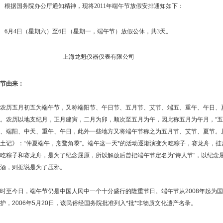
根据国务院办公厅通知精神，现将2011年端午节放假安排通知如下：
6月4日（星期六）至6日（星期一，端午节）放假公休，共3天。
上海龙魁仪器仪表有限公司
节由来：
五月初五为端午节，又称端阳节、午日节、五月节、艾节、端五、重午、午日、夏节
。农历以地支纪月，正月建寅，二月为卯，顺次至五月为午，因此称五月为午月，“五”与
、端阳、中天、重午、午日，此外一些地方又将端午节称之为五月节、艾节、夏节。从史
土记》：“仲夏端午，烹鹜角黍”。端午这一天*的活动逐渐演变为吃粽子，赛龙舟，
吃粽子和赛龙舟，是为了纪念屈原，所以解放后曾把端午节定名为“诗人节”，以纪念
酒，则据说是为了压邪。
至今日，端午节仍是中国人民中一个十分盛行的隆重节日。端午节从2008年起为国
护，2006年5月20日，该民俗经国务院批准列入*批*非物质文化遗产名录。