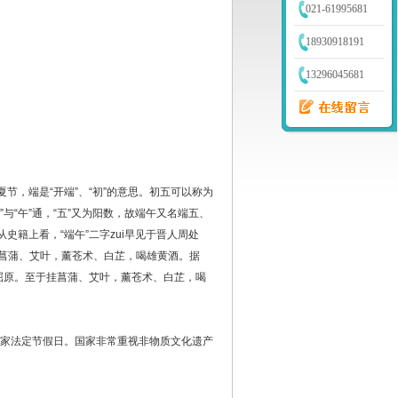
021-61995681
18930918191
13296045681
，端是“开端”、“初”的意思。初五可以称为
“午”通，“五”又为阳数，故端午又名端五、
籍上看，“端午”二字zui早见于晋人周处
挂菖蒲、艾叶，薰苍术、白芷，喝雄黄酒。据
屈原。至于挂菖蒲、艾叶，薰苍术、白芷，喝
家法定节假日。国家非常重视非物质文化遗产