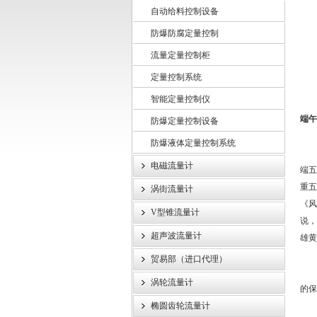
自动给料控制设备
防爆防腐定量控制
上海龙魁工业技术有限责任公司
流量定量控制柜
定量控制系统
智能定量控制仪
端午
防爆定量控制设备
防爆液体定量控制系统
农历
电磁流量计
端五
重五
涡街流量计
《风
V型锥流量计
说，
超声波流量计
雄黄
贸易部（进口代理）
时
涡轮流量计
的保
椭圆齿轮流量计