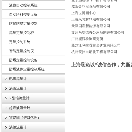
北京施耐德（中国）有限公司
液位自动控制系统
咸阳金丝猴食品有限公司
上海世博园中心
自动给料控制设备
上海米其林轮胎有限公司
防爆防腐定量控制
上海龙魁工业技术有限责任公司
天津国发新能源有限公司
苏州马培德办公用品制造有限公司
流量定量控制柜
广州能源检测研究所
定量控制系统
黑龙江乌拉嘎黄金矿业有限公司
智能定量控制仪
杭州安控自动化工程有限公司
防爆定量控制设备
上海恳诺以“诚信合作，共赢
防爆液体定量控制系统
电磁流量计
涡街流量计
V型锥流量计
超声波流量计
贸易部（进口代理）
涡轮流量计