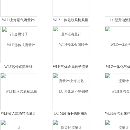
WLH上海沼气流量计/
WLZ一体化鼓风机风量
LC型黄油流
金属转子
V锥流量计
WLF远传式流量计
WLH气体金属转子流量
WLZ一体化气
计/上海龙魁
量计
WLF插入式酒精流量计
LC-M废油不锈钢椭圆
WLH蒸汽金属
齿轮流量计
计