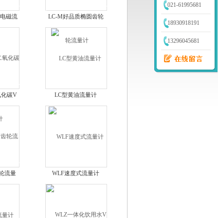
021-61995681
式电磁流
LC-M好品质椭圆齿轮
18930918191
流量计
13296045681
氧化碳V
LC型黄油流量计
齿轮流量
WLF速度式流量计